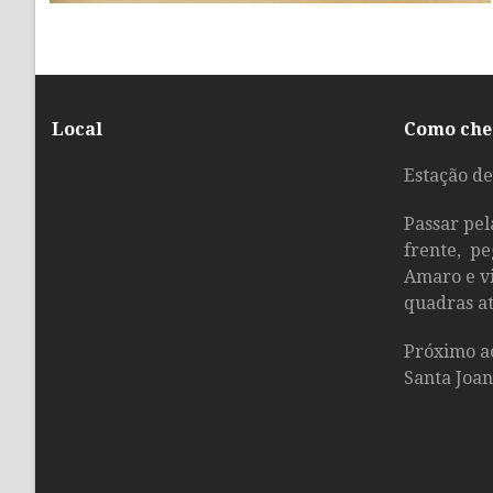
Combo Mix (Pedras Quentes + Shiatsu + Relaxante e
Reflexologia Podal)
Local
Como che
Estação de
Passar pel
frente, pe
Amaro e vi
quadras at
Próximo a
Santa Joan