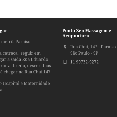
gar
Ponto Zen Massagem e
Acupuntura
 metrô: Paraíso
Rua Chuí, 147 - Paraíso
a catraca, seguir em
São Paulo - SP
gar a saída Rua Eduardo
11 99732-9272
rar a direita, descer duas
é chegar na Rua Chui 147.
o Hospital e Maternidade
a.