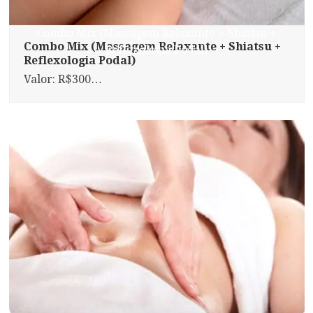
Combo Mix (Massagem Relaxante + Shiatsu +
Combo Mix (Massagem Relaxante + Shiatsu +
Reflexologia Podal)
Reflexologia Podal)
Valor: R$300…