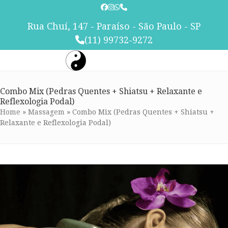
Skip
to
Rua Chuí, 147 - Paraíso - São Paulo - SP
content
(11) 99732-9272
Combo Mix (Pedras Quentes + Shiatsu + Relaxante e
Reflexologia Podal)
Home
»
Massagem
»
Combo Mix (Pedras Quentes + Shiatsu +
Relaxante e Reflexologia Podal)