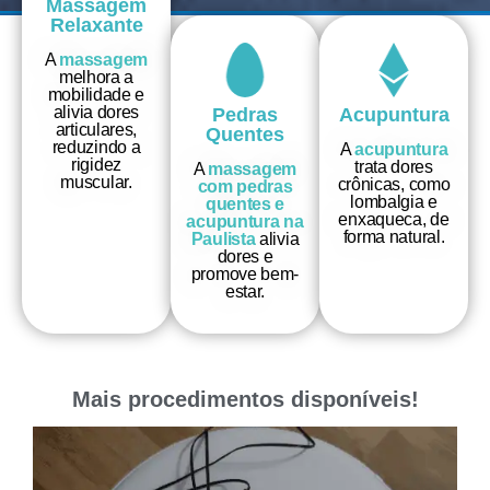
Massagem
Relaxante
A
massagem
melhora a
mobilidade e
alivia dores
Pedras
Acupuntura
articulares,
Quentes
reduzindo a
A
acupuntura
rigidez
trata dores
A
massagem
muscular.
crônicas, como
com pedras
lombalgia e
quentes e
enxaqueca, de
acupuntura na
forma natural.
Paulista
alivia
dores e
promove bem-
estar.
Mais procedimentos disponíveis!