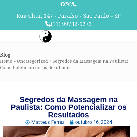
Skip
to
Rua Chuí, 147 - Paraíso - São Paulo - SP
content
(11) 99732-9272
Blog
Home
»
Uncategorized
»
Segredos da Massagem na Paulista:
Como Potencializar os Resultados
Segredos da Massagem na
Paulista: Como Potencializar os
Resultados
Matteus Ferraz
outubro 16, 2024