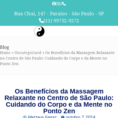
Skip
to
Rua Chuí, 147 - Paraíso - São Paulo - SP
content
(11) 99732-9272
Blog
Home
»
Uncategorized
»
Os Benefícios da Massagem Relaxante
no Centro de São Paulo: Cuidando do Corpo e da Mente no
Ponto Zen
Os Benefícios da Massagem
Relaxante no Centro de São Paulo:
Cuidando do Corpo e da Mente no
Ponto Zen
Matteus Ferraz
outubro 7, 2024