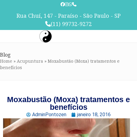
Skip
to
Rua Chuí, 147 - Paraíso - São Paulo - SP
content
(11) 99732-9272
Blog
Home
»
Acupuntura
»
Moxabustão (Moxa) tratamentos e
benefícios
Moxabustão (Moxa) tratamentos e
benefícios
AdminPontozen
janeiro 18, 2016