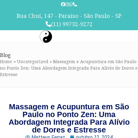
Skip
to
Rua Chuí, 147 - Paraíso - São Paulo - SP
content
(11) 99732-9272
Blog
Home
»
Uncategorized
»
Massagem e Acupuntura em São Paulo
no Ponto Zen: Uma Abordagem Integrada Para Alívio de Dores e
Estresse
Massagem e Acupuntura em São
Paulo no Ponto Zen: Uma
Abordagem Integrada Para Alívio
de Dores e Estresse
Matteus Ferraz
outubro 12, 2024