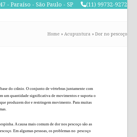
47 - Paraíso - São Paulo - SP
(11) 99732-9272
Home
»
Acupuntura
»
Dor no pescoço
 base do crânio. O conjunto de vértebras juntamente com
em um quantidade significativa de movimentos e suporta o
s que produzem dor e restringem movimento. Para muitas
mas.
a espinha. A causa mais comum de dor nos pescoço são as
 pescoço. Em algumas pessoas, os problemas no pescoço