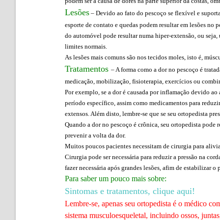
podem ser a causa de dores na parte superior da costas, om
Lesões
– Devido ao fato do pescoço se flexível e suport
esporte de contato e quedas podem resultar em lesões no p
do automóvel pode resultar numa hiper-extensão, ou seja,
limites normais.
As lesões mais comuns são nos tecidos moles, isto é, mús
Tratamentos
– A forma como a dor no pescoço é tratad
medicação, mobilização, fisioterapia, exercícios ou comb
Por exemplo, se a dor é causada por inflamação devido ao 
período específico, assim como medicamentos para reduzir 
extensos. Além disto, lembre-se que se seu ortopedista pre
Quando a dor no pescoço é crônica, seu ortopedista pode r
prevenir a volta da dor.
Muitos poucos pacientes necessitam de cirurgia para alivia
Cirurgia pode ser necessária para reduzir a pressão na cor
fazer necessária após grandes lesões, afim de estabilizar o
Para saber um pouco mais sobre:
Sintomas e tratamentos, clique aqui!
Lembre-se, apenas seu ortopedista é o médico com 
sistema musculoesqueletal, incluindo ossos, juntas