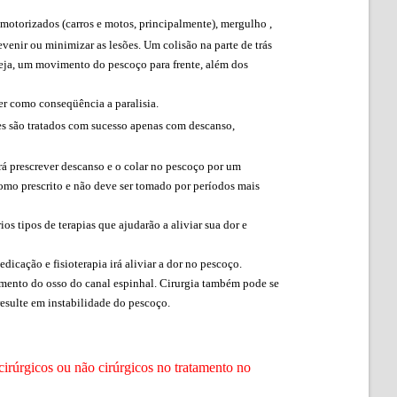
 motorizados (carros e motos, principalmente), mergulho ,
venir ou minimizar as lesões. Um colisão na parte de trás
seja, um movimento do pescoço para frente, além dos
er como conseqüência a paralisia.
tes são tratados com sucesso apenas com descanso,
rá prescrever descanso e o colar no pescoço por um
omo prescrito e não deve ser tomado por períodos mais
s tipos de terapias que ajudarão a aliviar sua dor e
icação e fisioterapia irá aliviar a dor no pescoço.
itamento do osso do canal espinhal. Cirurgia também pode se
 resulte em instabilidade do pescoço.
cirúrgicos ou não cirúrgicos no tratamento no