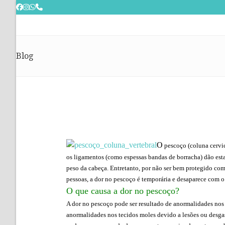
Skip
to
content
Blog
O
pescoço (coluna cervic
os ligamentos (como espessas bandas de borracha) dão est
peso da cabeça. Entretanto, por não ser bem protegido co
pessoas, a dor no pescoço é temporária e desaparece com o
O que causa a dor no pescoço?
A dor no pescoço pode ser resultado de anormalidades nos
anormalidades nos tecidos moles devido a lesões ou desg