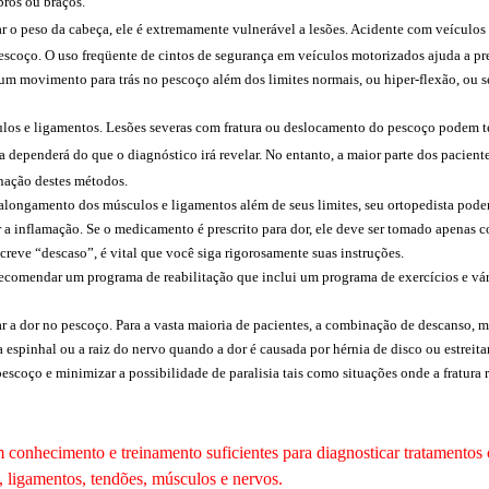
bros ou braços.
ar o peso da cabeça, ele é extremamente vulnerável a lesões. Acidente com veículos
escoço. O uso freqüente de cintos de segurança em veículos motorizados ajuda a pre
 um movimento para trás no pescoço além dos limites normais, ou hiper-flexão, ou 
culos e ligamentos. Lesões severas com fratura ou deslocamento do pescoço podem t
a dependerá do que o diagnóstico irá revelar. No entanto, a maior parte dos pacien
inação destes métodos.
alongamento dos músculos e ligamentos além de seus limites, seu ortopedista pode
a inflamação. Se o medicamento é prescrito para dor, ele deve ser tomado apenas c
screve “descaso”, é vital que você siga rigorosamente suas instruções.
ecomendar um programa de reabilitação que inclui um programa de exercícios e vário
r a dor no pescoço. Para a vasta maioria de pacientes, a combinação de descanso, med
da espinhal ou a raiz do nervo quando a dor é causada por hérnia de disco ou estre
 pescoço e minimizar a possibilidade de paralisia tais como situações onde a fratura
conhecimento e treinamento suficientes para diagnosticar tratamentos 
, ligamentos, tendões, músculos e nervos.