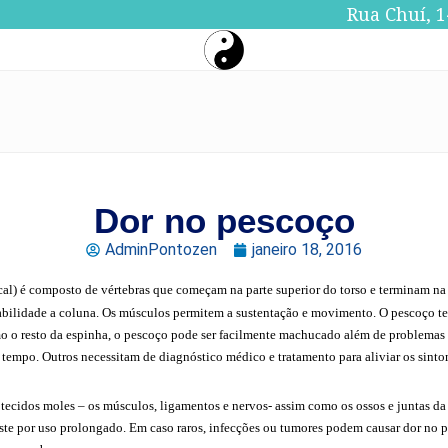
Rua Chuí, 1
Dor no pescoço
AdminPontozen
janeiro 18, 2016
al) é composto de vértebras que começam na parte superior do torso e terminam na
abilidade a coluna. Os músculos permitem a sustentação e movimento. O pescoço t
mo o resto da espinha, o pescoço pode ser facilmente machucado além de problema
 tempo. Outros necessitam de diagnóstico médico e tratamento para aliviar os sinto
 tecidos moles – os músculos, ligamentos e nervos- assim como os ossos e juntas d
aste por uso prolongado. Em caso raros, infecções ou tumores podem causar dor no