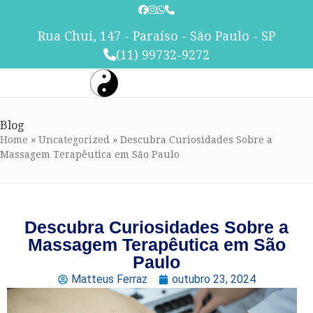
Skip
to
Rua Chuí, 147 - Paraíso - São Paulo - SP
content
(11) 99732-9272
Blog
Home
»
Uncategorized
»
Descubra Curiosidades Sobre a
Massagem Terapêutica em São Paulo
Descubra Curiosidades Sobre a
Massagem Terapêutica em São
Paulo
Matteus Ferraz
outubro 23, 2024