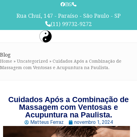
Skip
to
Rua Chuí, 147 - Paraíso - São Paulo - SP
content
(11) 99732-9272
Blog
Home
»
Uncategorized
»
Cuidados Após a Combinação de
Massagem com Ventosas e Acupuntura na Paulista.
Cuidados Após a Combinação de
Massagem com Ventosas e
Acupuntura na Paulista.
Matteus Ferraz
novembro 1, 2024