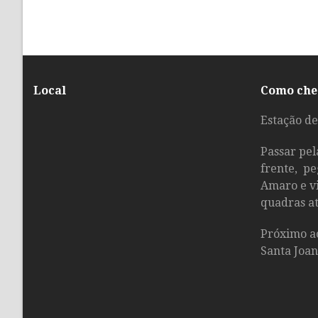
Local
Como che
Estação de
Passar pel
frente, pe
Amaro e vi
quadras at
Próximo a
Santa Joan