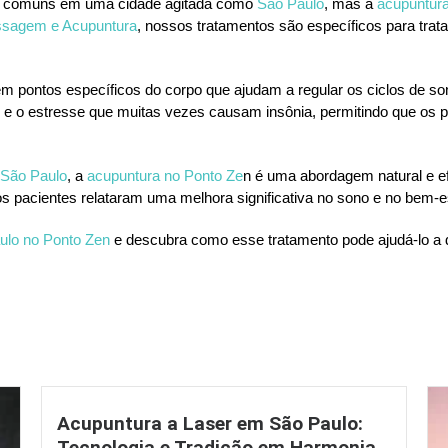
mas comuns em uma cidade agitada como
São Paulo
, mas a
acupuntur
ssagem e Acupuntura
, nossos tratamentos são específicos para trat
m pontos específicos do corpo que ajudam a regular os ciclos de sono
e e o estresse que muitas vezes causam insônia, permitindo que os
São Paulo
, a
acupuntura no Ponto Ze
n é uma abordagem natural e e
s pacientes relataram uma melhora significativa no sono e no bem-es
lo no Ponto Zen
e descubra como esse tratamento pode ajudá-lo a d
Acupuntura a Laser em São Paulo:
Tecnologia e Tradição em Harmonia