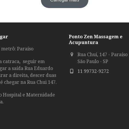
gar
Ponto Zen Massagem e
Acupuntura
 metrô: Paraíso
Rua Chuí, 147 - Paraíso
a catraca, seguir em
São Paulo - SP
gar a saída Rua Eduardo
11 99732-9272
rar a direita, descer duas
é chegar na Rua Chui 147.
o Hospital e Maternidade
a.